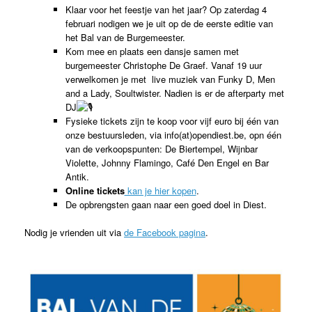
Klaar voor het feestje van het jaar? Op zaterdag 4
februari nodigen we je uit op de de eerste editie van
het Bal van de Burgemeester.
Kom mee en plaats een dansje samen met
burgemeester Christophe De Graef. Vanaf 19 uur
verwelkomen je met live muziek van Funky D, Men
and a Lady, Soultwister. Nadien is er de afterparty met
DJ
Fysieke tickets zijn te koop voor vijf euro bij één van
onze bestuursleden, via info(at)opendiest.be, opn één
van de verkoopspunten: De Biertempel, Wijnbar
Violette, Johnny Flamingo, Café Den Engel en Bar
Antik.
Online tickets
kan je hier kopen
.
De opbrengsten gaan naar een goed doel in Diest.
Nodig je vrienden uit via
de Facebook pagina
.